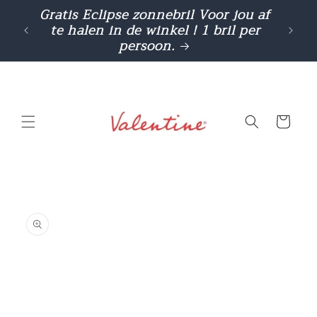
Meteen
Gratis Eclipse zonnebril Voor jou af
Cashba
naar de
te halen in de winkel ! 1 bril per
gebr
content
persoon.
Winkelwage
a direct naar
roductinformatie