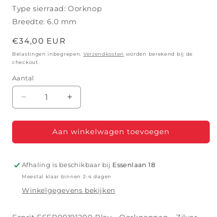
Type sierraad: Oorknop
Breedte: 6.0 mm
Normale
€34,00 EUR
prijs
Belastingen inbegrepen.
Verzendkosten
worden berekend bij de
checkout.
Aantal
Aantal
Aantal
verlagen
verhogen
voor
voor
VAN
VAN
Aan winkelwagen toevoegen
59.90
59.90
EURO
EURO
VOOR
VOOR
Afhaling is beschikbaar bij
Essenlaan 18
Meestal klaar binnen 2-4 dagen
Winkelgegevens bekijken