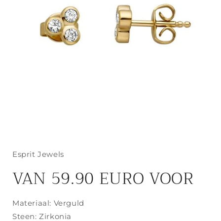
Media
1
openen
in
Esprit Jewels
modaal
VAN 59.90 EURO VOOR
Materiaal: Verguld
Steen: Zirkonia