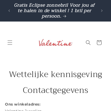
Meteen
Gratis Eclipse zonnebril Voor jou af
Cashba
naar de
te halen in de winkel ! 1 bril per
gebr
content
persoon.
Winkelwage
Wettelijke kennisgeving
Contactgegevens
Ons winkeladres:
Valentine Juwelier