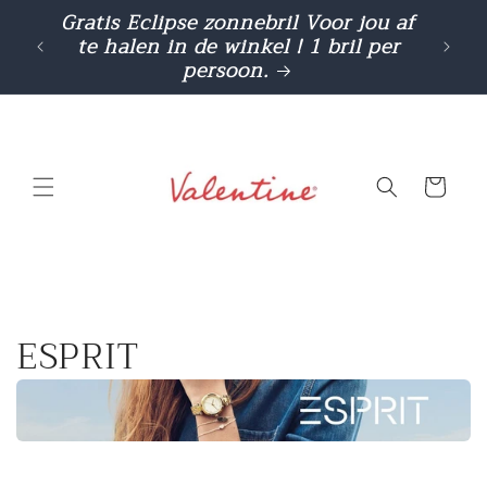
Meteen
Gratis Eclipse zonnebril Voor jou af
Cashba
naar de
te halen in de winkel ! 1 bril per
gebr
content
persoon.
Winkelwage
C
ESPRIT
o
l