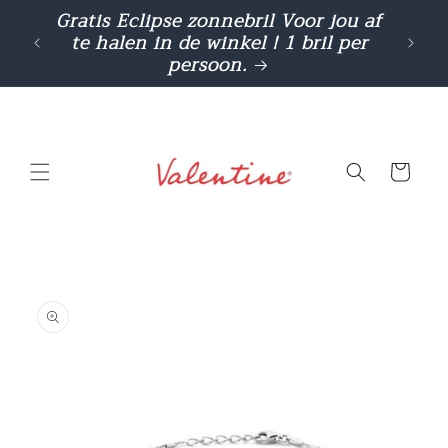
Meteen
Gratis Eclipse zonnebril Voor jou af
Cashba
naar de
te halen in de winkel ! 1 bril per
gebr
content
persoon.
Winkelwage
a direct naar
roductinformatie