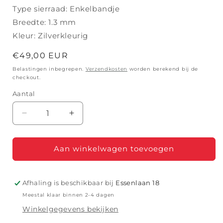
Type sierraad: Enkelbandje
Breedte: 1.3 mm
Kleur: Zilverkleurig
Normale
€49,00 EUR
prijs
Belastingen inbegrepen.
Verzendkosten
worden berekend bij de
checkout.
Aantal
Aantal
Aantal
verlagen
verhogen
voor
voor
VALENTINE
VALENTINE
Aan winkelwagen toevoegen
JZ
JZ
Afhaling is beschikbaar bij
Essenlaan 18
Meestal klaar binnen 2-4 dagen
Winkelgegevens bekijken