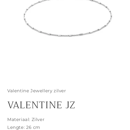
Media
1
openen
in
Valentine Jewellery zilver
modaal
VALENTINE JZ
Materiaal: Zilver
Lengte: 26 cm