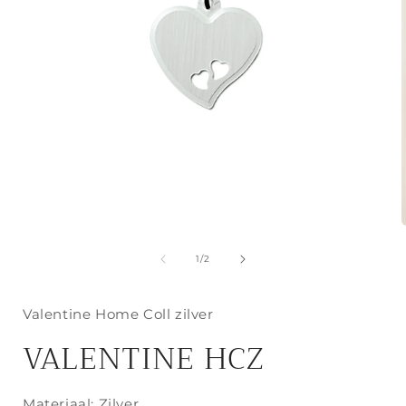
Media
1
openen
van
1
/
2
in
i
modaal
Valentine Home Coll zilver
VALENTINE HCZ
Materiaal: Zilver