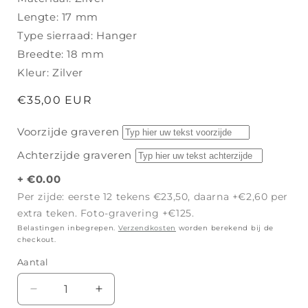
Lengte: 17 mm
Type sierraad: Hanger
Breedte: 18 mm
Kleur: Zilver
Normale
€35,00 EUR
prijs
Voorzijde graveren
Achterzijde graveren
+ €0.00
Per zijde: eerste 12 tekens €23,50, daarna +€2,60 per
extra teken. Foto-gravering +€125.
Belastingen inbegrepen.
Verzendkosten
worden berekend bij de
checkout.
Aantal
Aantal
Aantal