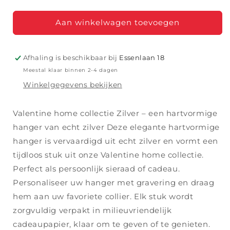
verlagen
verhogen
voor
voor
VALENTINE
VALENTINE
Aan winkelwagen toevoegen
HCZ
HCZ
Afhaling is beschikbaar bij
Essenlaan 18
Meestal klaar binnen 2-4 dagen
Winkelgegevens bekijken
Valentine home collectie Zilver – een hartvormige
hanger van echt zilver Deze elegante hartvormige
hanger is vervaardigd uit echt zilver en vormt een
tijdloos stuk uit onze Valentine home collectie.
Perfect als persoonlijk sieraad of cadeau.
Personaliseer uw hanger met gravering en draag
hem aan uw favoriete collier. Elk stuk wordt
zorgvuldig verpakt in milieuvriendelijk
cadeaupapier, klaar om te geven of te genieten.