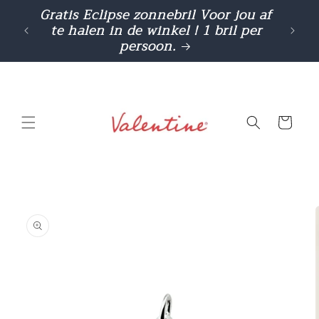
Meteen
Gratis Eclipse zonnebril Voor jou af
Cashba
naar de
te halen in de winkel ! 1 bril per
gebr
content
persoon.
Winkelwage
a direct naar
roductinformatie