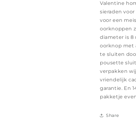
Valentine home
sieraden voor
voor een mei
oorknoppen zi
diameter is 8
oorknop met a
te sluiten do
pousette slui
verpakken wij 
vriendelijk ca
garantie. En 
pakketje even
Share