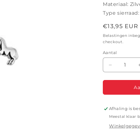
Materiaal: Zilv
Type sierraad
Normale
€13,95 EUR
prijs
Belastingen inbe
checkout.
Aantal
Aantal
verlagen
voor
VALENTIN
Aa
HCZ
Afhaling is be
Meestal klaar 
Winkelgegev