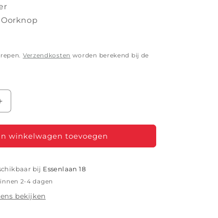
er
: Oorknop
grepen.
Verzendkosten
worden berekend bij de
Aantal
verhogen
voor
E
VALENTINE
n winkelwagen toevoegen
HCZ
schikbaar bij
Essenlaan 18
binnen 2-4 dagen
ens bekijken