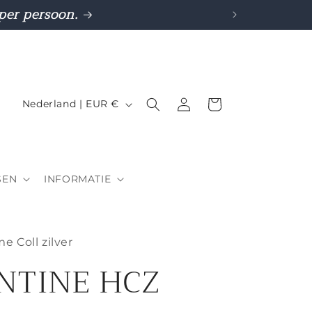
 per persoon.
L
Inloggen
Winkelwagen
Nederland | EUR €
a
n
d
SEN
INFORMATIE
/
r
e
e Coll zilver
g
NTINE HCZ
i
o