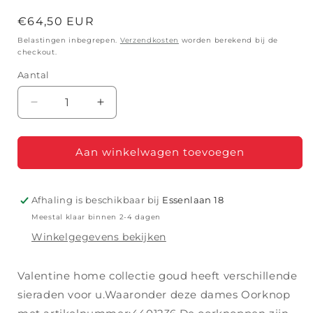
Normale
€64,50 EUR
prijs
Belastingen inbegrepen.
Verzendkosten
worden berekend bij de
checkout.
Aantal
Aantal
Aantal
verlagen
verhogen
voor
voor
VALENTINE
VALENTINE
Aan winkelwagen toevoegen
HCG
HCG
Afhaling is beschikbaar bij
Essenlaan 18
Meestal klaar binnen 2-4 dagen
Winkelgegevens bekijken
Valentine home collectie goud heeft verschillende
sieraden voor u.Waaronder deze dames Oorknop