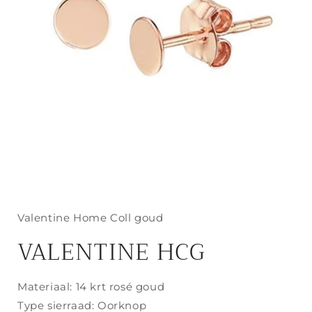
Media
1
openen
in
Valentine Home Coll goud
modaal
VALENTINE HCG
Materiaal: 14 krt rosé goud
Type sierraad: Oorknop