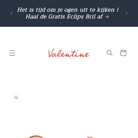
Meteen
Cashba
naar de
Het is tijd om je ogen uit te kijken !
gebr
content
Haal de Gratis Eclips Bril af
Winkelwage
a direct naar
roductinformatie