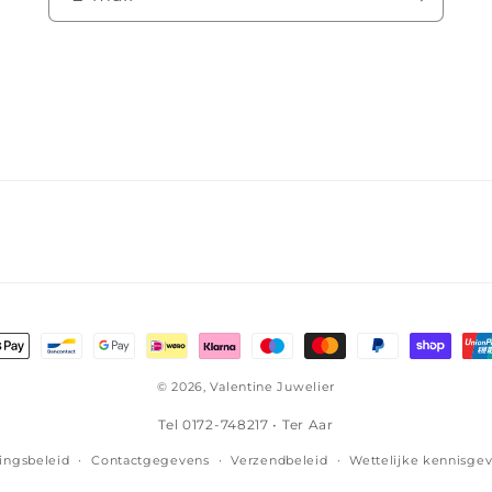
lmethoden
© 2026,
Valentine Juwelier
Tel 0172-748217 • Ter Aar
ingsbeleid
Contactgegevens
Verzendbeleid
Wettelijke kennisge