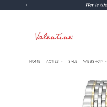
Meteen
Het is tij
naar de
content
HOME
ACTIES
SALE
WEBSHOP
Ga direct naar
productinformatie