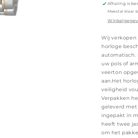
Afhaling is be
Meestal klaar 
Winkelgegev
Wij verkopen 
horloge besch
automatisch.
uw pols of arm
veerton opgew
aan.Het horlo
veiligheid vo
Verpakken het
geleverd met c
ingepakt in mi
heeft twee ja
om het pakket