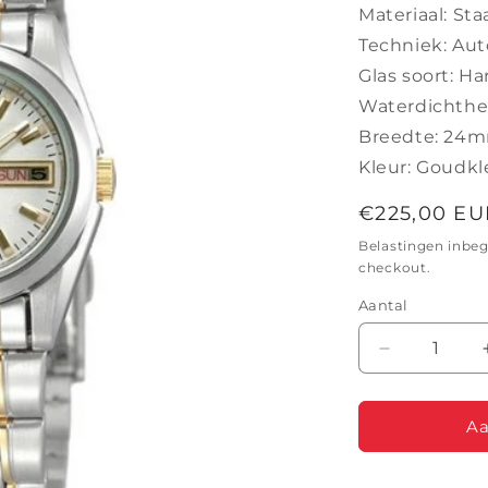
Materiaal: Sta
Techniek: Au
Glas soort: Ha
Waterdichthei
Breedte: 24
Kleur: Goudkl
Normale
€225,00 EU
prijs
Belastingen inbe
checkout.
Aantal
Aantal
verlagen
voor
SEIKO
Aa