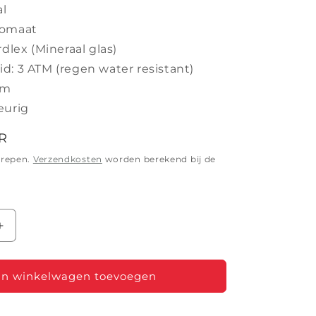
al
tomaat
rdlex (Mineraal glas)
d: 3 ATM (regen water resistant)
mm
eurig
R
grepen.
Verzendkosten
worden berekend bij de
Aantal
verhogen
voor
SEIKO
n winkelwagen toevoegen