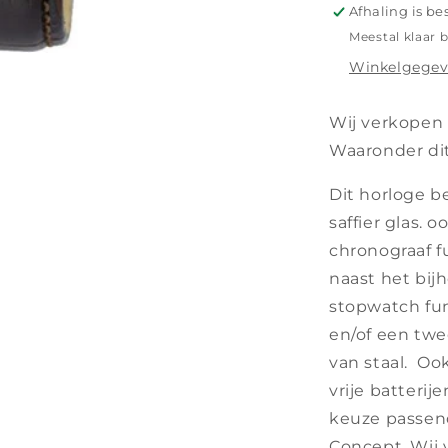
Afhaling is be
Meestal klaar 
Winkelgegev
Wij verkopen 
Waaronder dit
Dit horloge b
saffier glas.
oo
chronograaf f
naast het bij
stopwatch fun
en/of een twe
van staal.
Ook
vrije batterij
keuze passen
Concept.
Wij 