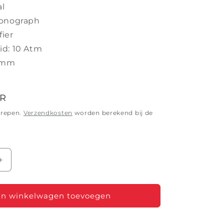
al
ronograph
fier
id: 10 Atm
5 mm
UR
grepen.
Verzendkosten
worden berekend bij de
Aantal
verhogen
voor
SEIKO
n winkelwagen toevoegen