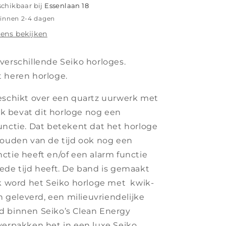
schikbaar bij
Essenlaan 18
binnen 2-4 dagen
ens bekijken
verschillende Seiko horloges.
 heren horloge.
eschikt over een quartz uurwerk met
k bevat dit horloge nog een
unctie. Dat betekent dat het horloge
houden van de tijd ook nog een
ctie heeft en/of een alarm functie
ede tijd heeft.
De band is gemaakt
 word het Seiko horloge met
kwik-
en geleverd, een milieuvriendelijke
d binnen Seiko’s Clean Energy
verpakken het in een luxe Seiko