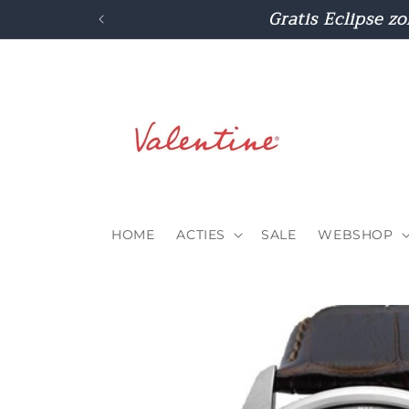
Meteen
Gratis Eclipse zo
naar de
content
HOME
ACTIES
SALE
WEBSHOP
Ga direct naar
productinformatie