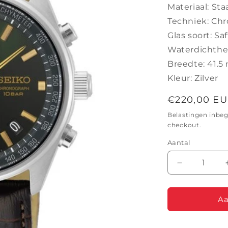
Materiaal: Sta
Techniek: Ch
Glas soort: Saf
Waterdichthe
Breedte: 41.
Kleur: Zilver
Normale
€220,00 E
prijs
Belastingen inbe
checkout.
Aantal
Aantal
verlagen
voor
SEIKO
Aa