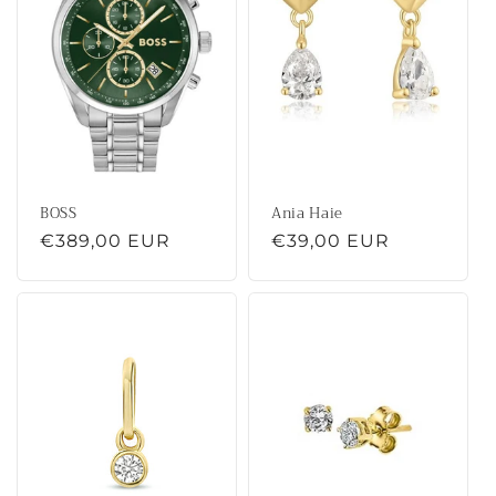
BOSS
Ania Haie
Normale
€389,00 EUR
Normale
€39,00 EUR
prijs
prijs