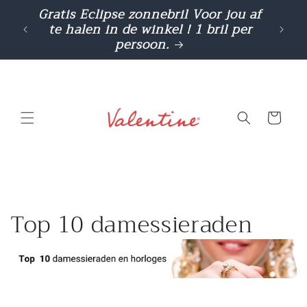
Meteen
Gratis Eclipse zonnebril Voor jou af
Cashba
naar de
te halen in de winkel ! 1 bril per
gebr
content
persoon.
Winkelwage
C
Top 10 damessieraden
o
l