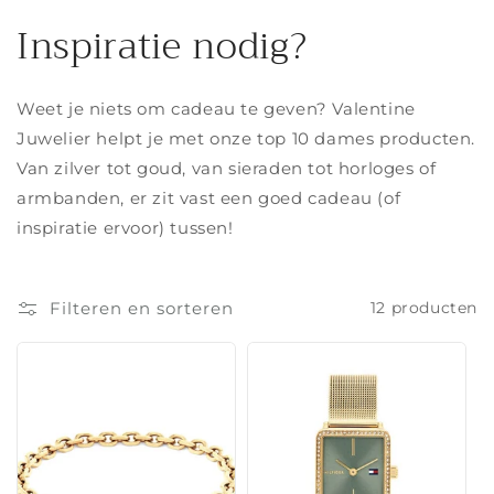
l
Inspiratie nodig?
e
c
Weet je niets om cadeau te geven? Valentine
t
Juwelier helpt je met onze top 10 dames producten.
Van zilver tot goud, van sieraden tot horloges of
i
armbanden, er zit vast een goed cadeau (of
e
inspiratie ervoor) tussen!
:
Filteren en sorteren
12 producten